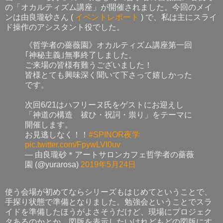
の「オカルティズム講座」が開催されました。今回のメイ
ンは由良瓏砂さん (
イベントレポート
) で、私は主にスライ
ド操作のアシスタント役でした。
《哲学者の薔薇園》オカルティズム講座第一回
｢神秘主義｣無事終了しました。
ご来場の皆様有難うございました！
皆様とても興味深く聞いて下さって嬉しかった
です。
次回6/21はハフリーヌ氏をゲストにお迎えし
「神道の構造 祓ひ・祝詞・祟り」をテーマに
開催します。
お見逃しなく！！
#SPINOR夜学
pic.twitter.com/FpywLVI0uv
— 由良瓏砂＊アートサロンカフェ哲学者の薔薇
園 (@yurarosa)
2019年5月24日
使う会場が初めてならシリーズもはじめてということで、
手探り状態で準備となりました。勉強会ということでスラ
イドを準備したほうがよさそうだけど、現場にプロジェク
タあるのかとか、図版を表示したいけれどもどの図版にす