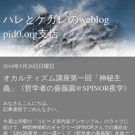
ハレとケガレのweblog
pid0.org支店
～HtRW 5.0 に向かって～
2019年5月26日日曜日
オカルティズム講座第一回「神秘主
義」《哲学者の薔薇園@SPINOR夜学》
みなさんこんにちは。
記事連投でごめんなさい。
今週は月曜の「コピーヌ室内楽アンサンブル」のライブに
続けて、神田神保町のギャラリーSPINORさんでの連続企
画「SINOR夜学」の一環として《哲学者の薔薇園》名義で