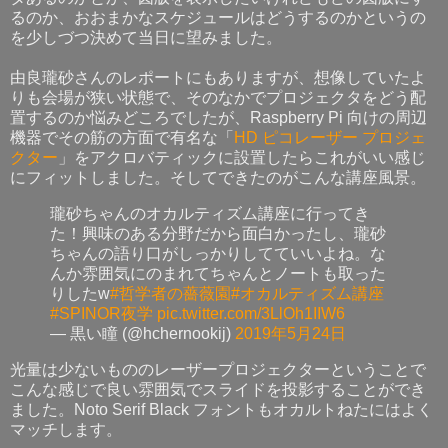
るのか、おおまかなスケジュールはどうするのかというの
を少しづつ決めて当日に望みました。
由良瓏砂さんのレポートにもありますが、想像していたよ
りも会場が狭い状態で、そのなかでプロジェクタをどう配
置するのか悩みどころでしたが、Raspberry Pi 向けの周辺
機器でその筋の方面で有名な「
HD ピコレーザー プロジェ
クター
」をアクロバティックに設置したらこれがいい感じ
にフィットしました。そしてできたのがこんな講座風景。
瓏砂ちゃんのオカルティズム講座に行ってき
た！興味のある分野だから面白かったし、瓏砂
ちゃんの語り口がしっかりしてていいよね。な
んか雰囲気にのまれてちゃんとノートも取った
りしたw
#哲学者の薔薇園
#オカルティズム講座
#SPINOR夜学
pic.twitter.com/3LlOh1IIW6
— 黒い瞳 (@hchernookij)
2019年5月24日
光量は少ないもののレーザープロジェクターということで
こんな感じで良い雰囲気でスライドを投影することができ
ました。Noto Serif Black フォントもオカルトねたにはよく
マッチします。