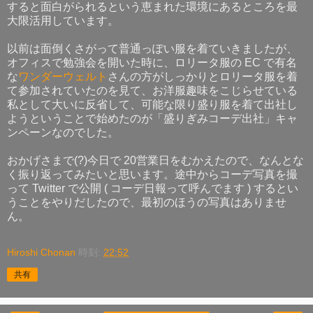
すると面白がられるという恵まれた環境にあるところを最
大限活用しています。
以前は面倒くさがって普通っぽい服を着ていきましたが、
オフィスで勉強会を開いた時に、ロリータ服の EC で有名
な
ワンダーウェルト
さんの方がしっかりとロリータ服を着
て参加されていたのを見て、お洋服趣味をこじらせている
私として大いに反省して、可能な限り盛り服を着て出社し
ようということで始めたのが「盛りぎみコーデ出社」キャ
ンペーンなのでした。
おかげさまで(?)今日で 20営業日をむかえたので、なんとな
く振り返ってみたいと思います。途中からコーデ写真を撮
って Twitter で公開 ( コーデ日報って呼んでます ) するとい
うことをやりだしたので、最初のほうの写真はありませ
ん。
Hiroshi Chonan
時刻:
22:52
共有