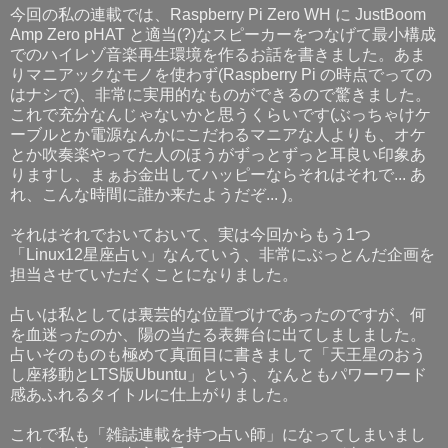
今回の私の連載では、Raspberry Pi Zero WH に JustBoom
Amp Zero pHAT と適当(?)なスピーカーをつなげて最小構成
でのハイレゾ音楽再生環境を作るお話を書きました。あま
りマニアックなモノを使わず(Raspberry Pi の時点でっての
はナシで)、非常に実用的なものができるので驚きました。
これで充分なんじゃないかと思うくらいです(ぶっちゃけケ
ーブルとか電源なんかにこだわるマニアな人よりも、オケ
とか吹奏楽やってた人のほうがずっとずっと耳良い印象あ
りますし、まぁお金出してハッピーならそれはそれで... あ
れ、こんな時間に誰か来たようだぞ... )。
それはそれでおいておいて、実は今回からもう1つ
「Linux12星座占い」なんていう、非常にぶっとんだ企画を
担当させていただくことになりました。
占いは私としては裏芸的な位置づけであったのですが、何
を血迷ったのか、陽の当たる表舞台に出てしましました。
占いそのものも極めて真面目に書きまして「天王星のおう
し座移動とLTS版Ubuntu」という、なんともパワーワード
感あふれるタイトルに仕上がりました。
これで私も「雑誌連載を持つ占い師」になってしまいまし