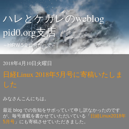
ハレとケガレのweblog
pid0.org支店
～HtRW 5.0 に向かって～
2018年4月10日火曜日
日経Linux 2018年5月号に寄稿いたしま
した
みなさんこんにちは。
最近 blog での告知をサボっていて申し訳なかったのです
が、毎号連載を書かせていただいている「
日経Linux2018年
5月号
」にも寄稿させていただきました。