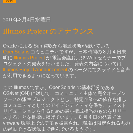
共有
2010年8月4日水曜日
Illumos Project のアナウンス
Oracle による Sun 買収から混迷状態が続いている
OpenSolaris
コミュニティですが、日本時間の 8 月 4 日未
明に
Illumos Project
が 電話会議および Web セミナーでプ
ロジェクトの発表を行いました。発表の内容については
Illumos Project Announcement
のページにてスライドと音声
が利用できるようになっています。
この Illumos ですが、OpenSolaris の基本部分である
OS/Net (ON) に対して、コミュニティ主体で完全オープン
ソースの派生プロジェクトとし、特定企業への依存を排し
コミュニティとしてのアイデンティティを保ち、ディスト
リビューションを作るための最小構成相当のものをリリー
スすることを目標に掲げています。8 月 4 日の発表では
vmware 環境上でのデモも披露され、環境は限定されるもの
の起動できる状況まで進んでいるようです。