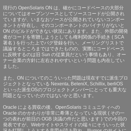
現行の OpenSolaris ON は、確かにコードベースの大部分
についてはオープンソースとしてソースコードが公開され
ていますが、いまなおソースが公開されていないコンポー
ネントが存在し、そのコンポーネントのバイナリがないと
ON のビルドができない状況にあります。また、外部の開発
者がコードを寄贈しようとしても権利関係の手続き ( SCA
署名 ) を行った上でバグ登録を行い、メーリングリストで
議論するところまではできたものの、実際にコードベース
に反映するのは旧 Sun の従業員だという事情もあり、オー
ナー企業の方針に左右されやすいという問題も内在してい
ました。
また、ON についてのこういった問題は現在すでに派生プロ
ジェクトとなっている Nexenta, BeleniX, Schillix, berliOS
といった派生OSのプロジェクトメンバーにとっても重大な
問題となっていたのではないかと思います。
Oracle による買収の後、OpenSolaris コミュニティへの
Oracle のかかわりが非常に希薄となっている現状 ( その一
つの表れが前日の OGB 決議の件だと思います ) での今回の
発表ですが、Webサイトやスライドの端々にそういった状
況を打開しようとする意図が読み取れ、Illumos のサイトに