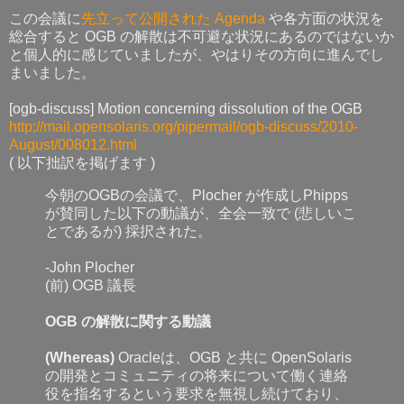
この会議に
先立って公開された Agenda
や各方面の状況を
総合すると OGB の解散は不可避な状況にあるのではないか
と個人的に感じていましたが、やはりその方向に進んでし
まいました。
[ogb-discuss] Motion concerning dissolution of the OGB
http://mail.opensolaris.org/pipermail/ogb-discuss/2010-
August/008012.html
( 以下拙訳を掲げます )
今朝のOGBの会議で、Plocher が作成しPhipps
が賛同した以下の動議が、全会一致で (悲しいこ
とであるが) 採択された。
-John Plocher
(前) OGB 議長
OGB の解散に関する動議
(Whereas)
Oracleは、OGB と共に OpenSolaris
の開発とコミュニティの将来について働く連絡
役を指名するという要求を無視し続けており、