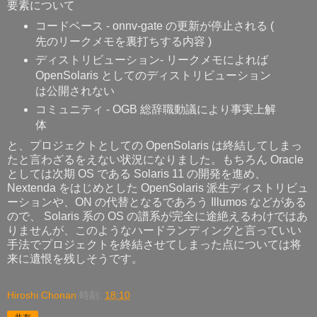
要素について
コードベース - onnv-gate の更新が停止される (
先のリークメモを裏打ちする内容 )
ディストリビューション- リークメモによれば
OpenSolaris としてのディストリビューション
は公開されない
コミュニティ - OGB 総辞職動議により事実上解
体
と、プロジェクトとしての OpenSolaris は終結してしまっ
たと言わざるをえない状況になりました。もちろん Oracle
としては次期 OS である Solaris 11 の開発を進め、
Nextenda をはじめとした OpenSolaris 派生ディストリビュ
ーションや、ON の代替となるであろう Illumos などがある
ので、 Solaris 系の OS の譜系が完全に途絶えるわけではあ
りませんが、このようなハードランディングと言っていい
手法でプロジェクトを終結させてしまった点については将
来に遺恨を残しそうです。
Hiroshi Chonan
時刻:
18:10