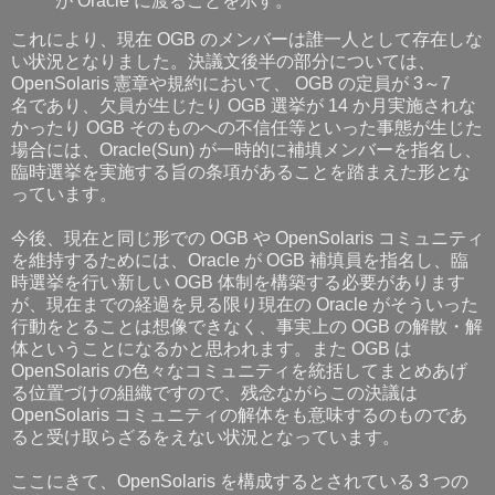
が Oracle に渡ることを示す。
これにより、現在 OGB のメンバーは誰一人として存在しな
い状況となりました。決議文後半の部分については、
OpenSolaris 憲章や規約において、 OGB の定員が 3～7
名であり、欠員が生じたり OGB 選挙が 14 か月実施されな
かったり OGB そのものへの不信任等といった事態が生じた
場合には、Oracle(Sun) が一時的に補填メンバーを指名し、
臨時選挙を実施する旨の条項があることを踏まえた形とな
っています。
今後、現在と同じ形での OGB や OpenSolaris コミュニティ
を維持するためには、Oracle が OGB 補填員を指名し、臨
時選挙を行い新しい OGB 体制を構築する必要があります
が、現在までの経過を見る限り現在の Oracle がそういった
行動をとることは想像できなく、事実上の OGB の解散・解
体ということになるかと思われます。また OGB は
OpenSolaris の色々なコミュニティを統括してまとめあげ
る位置づけの組織ですので、残念ながらこの決議は
OpenSolaris コミュニティの解体をも意味するのものであ
ると受け取らざるをえない状況となっています。
ここにきて、OpenSolaris を構成するとされている 3 つの