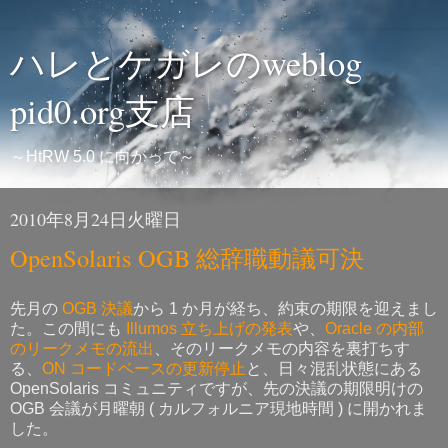
ハレとケガレのweblog
pid0.org支店
～HtRW 5.0 に向かって～
2010年8月24日火曜日
OpenSolaris OGB 総辞職動議可決
先月の
OGB 決議
から 1 か月が経ち、約束の期限を迎えまし
た。この間にも
Illumos 立ち上げの発表
や、
Oracle の内部
のリークメモの流出
、そのリークメモの内容を裏打ちす
る、
ON コードベースの更新停止
と、日々混乱状態にある
OpenSolaris コミュニティですが、先の決議の期限明けの
OGB 会議が月曜朝 ( カルフォルニア現地時間 ) に開かれま
した。