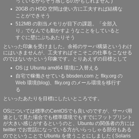
っているからそう感じるのかもしれません )
20GB の HDD 空間は使い方に工夫すれば結構な
ことができそう
512MB の割当メモリが目下の課題。「全部入
り」でなんでも動かすようなことをしていると
すぐに壁にぶちあたりそう
といった印象を受けました。余裕のサーバ構築というわけ
にはいきませんが、工夫すればそこそこの仕事をこなせる
のではないかという印象です。とりあえずの目標として
OS は Ubuntu amd64 環境に入替える
自宅で稼働させている bbsden.com と flky.org の
Web 環境(blog)、flky.org のメール環境を移行す
る
といったあたりを目標にしたいところです。
OSについては標準のCentOSでも良いのですが、サーバ用
途として見た場合でも標準環境でもすでにフットプリント
が大きい感じがするというのと、Ubuntu の関係者の方には
twitter でお世話になっている方がいらっしゃる部分もある
のでということで Ubuntu を使うことにしました ( Solaris