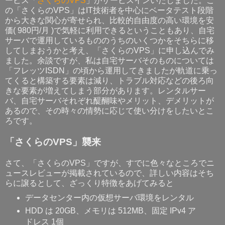
ービス「
さくらのVPS
」がサービスインいたしました。こ
の「さくらのVPS」はIT技術者を中心にベータテスト段階
から大きな関心が寄せられ、比較的自由度の高い環境を安
価( 980円/月 )で気軽に利用できるということもあり、自宅
サーバで運用しているもののうちのいくつかをそちらに移
してしまおうかと考え、「さくらのVPS」に申し込んでみ
ました。余談ですが、私は自宅サーバそのものについては
「フレッツISDN」の頃から運用してきましたが軌道に乗っ
てくると構築する要素は減り、トラブル対応などの後ろ向
きな要素が増えてしまう部分があります。レンタルサー
バ、自宅サーバそれぞれ醍醐味やメリット、デメリットが
あるので、その時々の情勢に応じて使い分けをしたいとこ
ろです。
「さくらのVPS」襲来
さて、「さくらのVPS」ですが、すでに色々なところでニ
ュースレビューが掲載されているので、詳しい内容はそち
らに譲るとして、ざっくり特徴をあげてみると
データセンター内の仮想サーバ環境をレンタル
HDD は 20GB、メモリは 512MB、固定 IPv4 ア
ドレス 1個