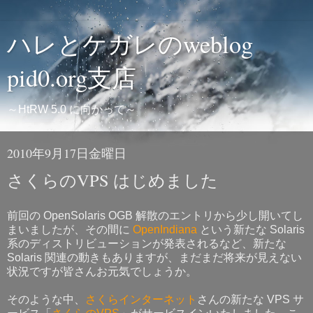
ハレとケガレのweblog
pid0.org支店
～HtRW 5.0 に向かって～
2010年9月17日金曜日
さくらのVPS はじめました
前回の OpenSolaris OGB 解散のエントリから少し開いてし
まいましたが、その間に
OpenIndiana
という新たな Solaris
系のディストリビューションが発表されるなど、新たな
Solaris 関連の動きもありますが、まだまだ将来が見えない
状況ですが皆さんお元気でしょうか。
そのような中、
さくらインターネット
さんの新たな VPS サ