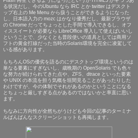
Flash 再生できるようになったというか HTML5 がキつつあ
る状況だし、今のUbuntu なら IRC とか twitter はデスクト
ップ右上の Me Menu から扱うことができるようになった
し、日本語入力の mozc はかなり優秀だし、最新ブラウザ
の Chrome だってちょっとした手間で導入できるし、オフ
ィススイートが必要なら LibreOffice 導入して使えばいいし
ということで、少なくとも普段使いの道具としては商用ソ
フトの黄金打線だった当時のSolaris環境を完全に凌駕して
いる感があります。
もちろんOSの優劣を語るのにデスクトップ環境というのは
単なる要素にすぎないし、歳晩期の OpenSolaris でも色々
な努力が続けられてきた点や、ZFS、dtrace といった要素
や UNIX の本流を担う気概を垣間見ることがあったりした
わけですが、今の体制でそれがあるのかということになる
とちょっと厳しすぎる点があるのではないかと率直に思い
ます。
ちなみに方向性が全然ちがうけども今回の記事のターミナ
ルばんばんなスクリーンショットも再掲します。