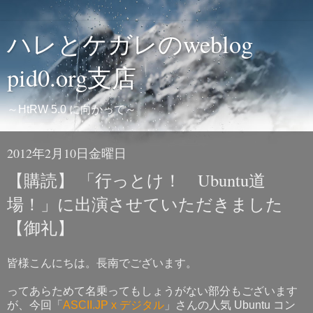
ハレとケガレのweblog
pid0.org支店
～HtRW 5.0 に向かって～
2012年2月10日金曜日
【購読】 「行っとけ！ Ubuntu道
場！」に出演させていただきました
【御礼】
皆様こんにちは。長南でございます。
ってあらためて名乗ってもしょうがない部分もございます
が、今回「
ASCII.JP x デジタル
」さんの人気 Ubuntu コン