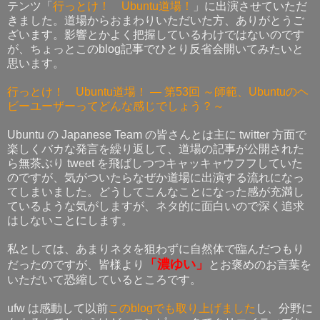
テンツ「
行っとけ！ Ubuntu道場！
」に出演させていただ
きました。道場からおまわりいただいた方、ありがとうご
ざいます。影響とかよく把握しているわけではないのです
が、ちょっとこのblog記事でひとり反省会開いてみたいと
思います。
行っとけ！ Ubuntu道場！ ― 第53回 ～師範、Ubuntuのヘ
ビーユーザーってどんな感じでしょう？～
Ubuntu の Japanese Team の皆さんとは主に twitter 方面で
楽しくバカな発言を繰り返して、道場の記事が公開された
ら無茶ぶり tweet を飛ばしつつキャッキャウフフしていた
のですが、気がついたらなぜか道場に出演する流れになっ
てしまいました。どうしてこんなことになった感が充満し
ているような気がしますが、ネタ的に面白いので深く追求
はしないことにします。
私としては、あまりネタを狙わずに自然体で臨んだつもり
「濃ゆい」
だったのですが、皆様より
とお褒めのお言葉を
いただいて恐縮しているところです。
ufw は感動して以前
このblogでも取り上げました
し、分野に