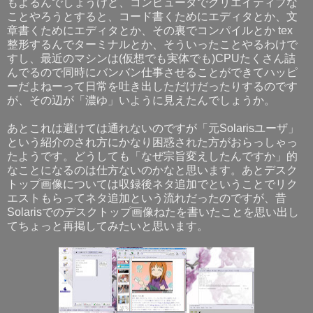
もよるんでしょうけど、コンピュータでクリエイティブな
ことやろうとすると、コード書くためにエディタとか、文
章書くためにエディタとか、その裏でコンパイルとか tex
整形するんでターミナルとか、そういったことやるわけで
すし、最近のマシンは(仮想でも実体でも)CPUたくさん詰
んでるので同時にバンバン仕事させることができてハッピ
ーだよねーって日常を吐き出しただけだったりするのです
が、その辺が「濃ゆ」いように見えたんでしょうか。
あとこれは避けては通れないのですが「元Solarisユーザ」
という紹介のされ方にかなり困惑された方がおらっしゃっ
たようです。どうしても「なぜ宗旨変えしたんですか」的
なことになるのは仕方ないのかなと思います。あとデスク
トップ画像については収録後ネタ追加でということでリク
エストもらってネタ追加という流れだったのですが、昔
Solarisでのデスクトップ画像ねたを書いたことを思い出し
てちょっと再掲してみたいと思います。