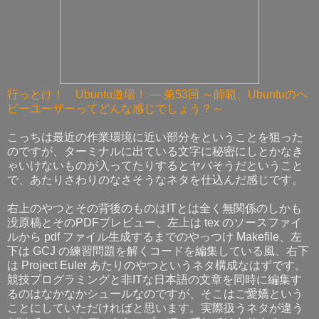
行っとけ！ Ubuntu道場！ ― 第53回 ～師範、Ubuntuのヘ
ビーユーザーってどんな感じでしょう？～
こっちは最近の作業環境に近い部分をということを狙った
のですが、ターミナルに出ている文字に秘密にしとかなき
ゃいけないものが入ってたりするとヤバそうだということ
で、あたりさわりのなさそうなネタを仕込んだ感じです。
右上のやつとその背後のものはITとは全く無関係のしかも
没原稿とそのPDFプレビュー、左上は tex のソースファイ
ルから pdf ファイル生成するまでのやっつけ Makefile、左
下は GCJ の練習問題を解くコードを編集している風、右下
は Project Euler あたりのやつというネタ構成なはずです。
競技プログラミングと非ITな日本語の文章を同時に編集す
るのはなかなかシュールなのですが、そこはご愛嬌という
ことにしていただければと思います。実際扱うネタが違う