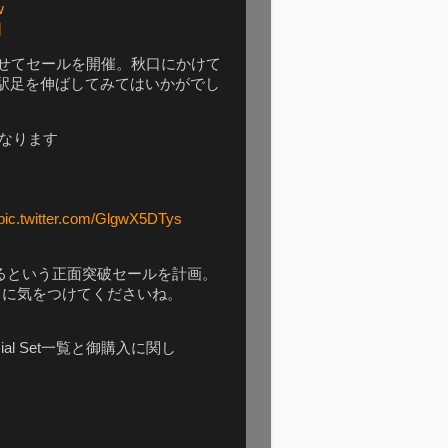
w
日
に合わせてセールを開催。秋口にかけて
駅足を伸ばしてみてはいかがでし
催となります
pic.twitter.com/GlgwX5DTys
ースするという正面突破セールを計画。
うに気をつけてくださいね。
l Set一覧と御購入に関し