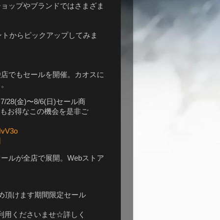
ショップやブランドではさまざま
カウントからピックアップしてみま
れた池袋店でもセールを開催。カオスに
も。
/28(金)〜8/6(日)セール商
てもお得なこの機会を是非ご
NNvV3o
日
ールが全店で展開。Webストア
お求め頂けます期間限定セール
ご利用くださいませ☆詳しく