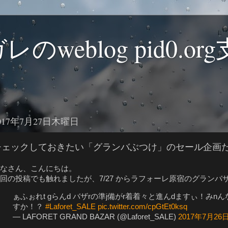
weblog pid0.or
017年7月27日木曜日
チェックしておきたい「グランバぶつけ」のセール企画
なさん、こんにちは。
回の投稿でも触れましたが、7/27 からラフォーレ原宿のグランバ
ぁふぉれt gらんd バザrの準j備がr着着々と進んdますぃ！みn
すか！？
#Laforet_SALE
pic.twitter.com/cpGtEt0ksq
— LAFORET GRAND BAZAR (@Laforet_SALE)
2017年7月26