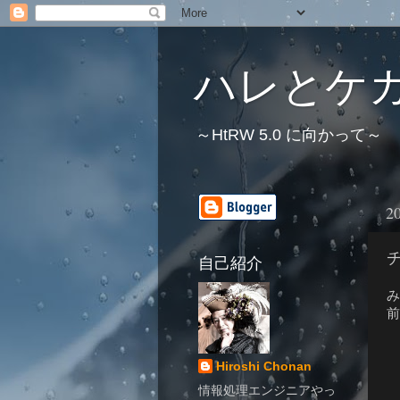
ハレとケガレの
～HtRW 5.0 に向かって～
2
自己紹介
み
前
Hiroshi Chonan
情報処理エンジニアやっ