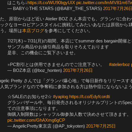
はこちら↓
https://t.co/WU90bgyUIX
pic.twitter.com/lmMV81m6T
— BABY☆THE STARS (@BABY_THE_STARS)
2017年7月26
た、原宿からほど近い Atelier BOZ さん本店でも、グランバ
ックなヨーロピアンスタイルに挑戦してみたいあなたは原宿から1
う。場所は
本店ブログ
を参考にしてください。
7/27(木)～7/31(月)の期間、本店にてsummer des bargain開
サンプル商品やお値引商品を取りそろえております
是非、この機会にご覧下さいませ。
※PC割引とは併用できませんのでご注意下さい。
#atelierboz
— BOZ本店 (@boz_honten)
2017年7月26日
ngelic Pretty さんでは「グランバ爆心地」で毎日新作をリリ
人気ブランドなので争奪戦に参加される方は熱中症にならないよ
☆SALEのお知らせ2☆
#yaplog
https://t.co/Edyfcordti
グランバザール中、毎日発売されるオリジナルプリントのSpecia
ての注意事項になります。
御購入制限数はシャッフル御参加人数で決めさせて頂きます。
pic.twitter.com/GhAXmg6gCP
— AngelicPretty東京店 (@AP_tokyoten)
2017年7月25日