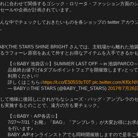
れに合わせて関係するゴシック・ロリータ・ファッション方面の
セールや企画が計画されています。
んな中でチェックしておきたいものを各ショップの twitter ア
。
ABY,THE STARS SHINE BRIGHT さんでは、主戦場から離
るラフォーレ原宿をあえて外すとお得なアイテムを入手できるか
【☆BABY 池袋店☆】SUMMER LAST OFF ～in 池袋PARCO～7
品最終お値下げ&ダブルポイントフェアを開催致します♪とっ
利用ください♡
詳しくはこちら↓
https://t.co/E505S9zT0T
pic.twitter.com/Kf0c
— BABY☆THE STARS (@BABY_THE_STARS)
2017年7月26
して地味に後回しにされがちなシューズ・バッグ・アンブレラのセ
も実施するとのことで、遠方の方も要チェック。
【☆BABY・A/P各店☆】
7/27〜7/31「お靴」「BAG」「アンブレラ」が大変お得に
を行います♪
BABY ,A/Pオンラインストアでも同時開催致しますので是非