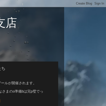
g支店
たち
ザールが開催されます。
んなさまのo準備bは完p璧でっ
日