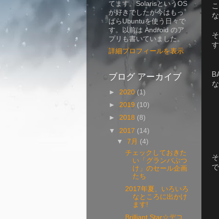
てます。SolarisというOS
こ
が好きでしたが今はもっ
な
ぱらUbuntuを使う日々で
す。以前は Android のア
そ
プリも書いていました。
す
詳細プロフィールを表示
ブログ アーカイブ
B
な
►
2020
(1)
►
2019
(10)
►
2018
(8)
▼
2017
(14)
▼
7月
(4)
チェックしておきた
そ
い「グランバぶつ
で
け」のセール企画
たち
2017年夏、いろいろ
なところに出かけ
ます!
Brilliant Star☆デコ