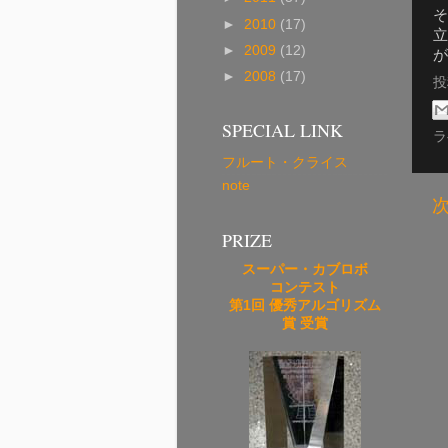
そ
►
2010
(17)
立
►
2009
(12)
が
►
2008
(17)
SPECIAL LINK
ラ
フルート・クライス
note
PRIZE
スーパー・カブロボ
コンテスト
第1回 優秀アルゴリズム
賞 受賞