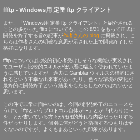
ffftp - Windows用 定番 ftp クライアント
また、「Windows用 定番 ftp クライアント」と紹介される
ことの多かった ffftp についても、この 8/31 をもって正式に
開発を終了する旨の記事が
作者さんの blog
に掲載され、こ
ちらは作者さんの明確な意思が示された上で開発終了した
格好になります。
ffftp については比較的初心者受けしそうな機能が実装され
てユーザも比較的スキルが低い層に幅広く使われていたよ
うに感じていますが、過去に Gamblar ウィルスの標的にさ
れるという不幸な出来事があったり、色々な環境の変化が
最終的に開発終了という結果をもたらしたのではないかと
思います。
この件で非常に面白いのは、今回の開発終了のニュースを
うけて「ftpというプロトコル自体が〜」とか「代わりに〜
を」とか書いている方々がほぼ的外れな内容だったりする
件だったりします。個別に何がどうと指摘するつもりは全
くないのですが、よくもまあといった印象があります。