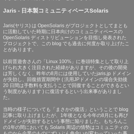
Jaris - 日本製コミュニティベースSolaris
Jaris(ヤリス) は OpenSolaris がプロジェクトとしてまとも
に活動していた時期に日本向けのコミュニティベースの
OpenSolaris ディストリビューションを目指し発表された
プロジェクトで、この blog でも過去に何度か取り上げたこ
とがあります。
以前晋遊舎さんの「Linux 100%」に巻頭特集として取り上
げられ大きく注目された経緯がありますが、その後の開発
は芳しくなく、昨年の8月には使用していたjaris.jp ドメイン
が失効し、回復措置期間中 ( 汎用JPドメインの場合失効後
20 日間は手数料を支払うことで回復することができるとい
う制度があります ) に復活するという出来事がありまし
た。
当時の様子についても「まさかの復活」ということで blog
記事に取り上げましたが、1年後となる今年の8月にも再び
ドメインが失効するという事態に陥りました。もちろんこ
の1年の間においても Solaris 周辺の情勢はコミュニティの
ものから企業のものにずいぶん色合いが変わっていった事