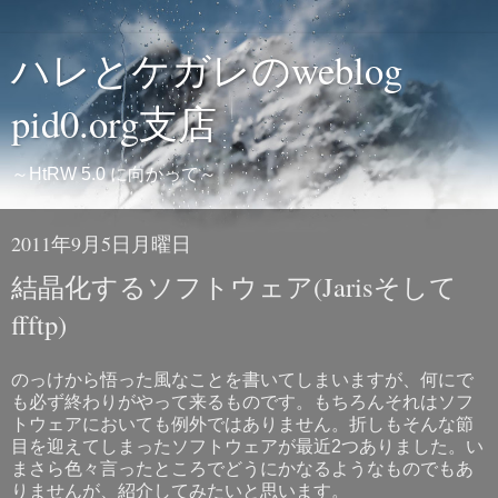
ハレとケガレのweblog
pid0.org支店
～HtRW 5.0 に向かって～
2011年9月5日月曜日
結晶化するソフトウェア(Jarisそして
ffftp)
のっけから悟った風なことを書いてしまいますが、何にで
も必ず終わりがやって来るものです。もちろんそれはソフ
トウェアにおいても例外ではありません。折しもそんな節
目を迎えてしまったソフトウェアが最近2つありました。い
まさら色々言ったところでどうにかなるようなものでもあ
りませんが、紹介してみたいと思います。