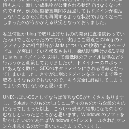
情もあり、新しい成果物が公開される状況ではなくなった
のですが、例の回復措置期間を経過してもドメインが復活
しないことから活動を再開するような状況ではなくなって
しまったのがうかがえる状況となっておりました。
私は何度か blog で取り上げたものの開発に直接携わってい
たわけでもなかったのですが、実はここ最近このblog のト
ラフィックの相当部分が Jaris についての検索によるページ
ビューが突出している状況もあり、凍結期間明けの9/1早朝
に jaris.jp ドメインを取得して最低限のファイル提供などを
行おうかと画策しておりましたが、ドメイナーのロボット
にあえなく敗れ、SEOのネタドメインにされる運命となっ
てしまいました。さすがに別のドメインを取ってまで巻き
取るようなものでもないので、もう完全に終結してしまっ
てよいのではないかと思います。
UNIXっぽいOSとしてならば優秀なOSがたくさんあります
し、 Solaris そのものがコミュニティのものから企業のもの
になってしまった以上、こういう残念な結果になるのもや
むなしといったところかと思います。Windows のソフトを
動かしたいのであれば Windows がインストールされたマシ
ンを用意するのが一番いいにきまっていますし。