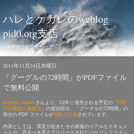
ハレとケガレのweblog
pid0.org支店
～HtRW 5.0 に向かって～
2011年11月24日木曜日
「グーグルの72時間」がPDFファイル
で無料公開
Impress Japan
さんより、12/8 に発売される予定の「
IT時
代の震災と核被害
」の冒頭部分、「グーグルの72時間」の
部分の PDF ファイルが
無料で公開
されています。
内容としては、震災が起きたその前後のリアルなドキュメ
ントや、恐るべき早さでリリースされたパーソンファイン