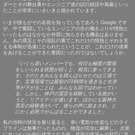
ダーとその舞台裏やエンジニア達の試行錯誤や葛藤といっ
たことが非常にいきいきと描かれています。
いまや誰もがその名前を知っているであろう Google です
が、中で奮闘しているエンジニアの生の働きぶりや情熱と
いったものはなかなか外部に知らされる機会はありませ
ん。あの震災とその混乱の裏でこれだけの情熱とそれを支
える体制が迅速にとられたということが、これだけの成果
をあげることができた要因だったのではないでしょうか。
「いくら若いメンバーでも、何日も極度の緊張
をしいられる状態が続くと、相当に参ってきま
す。そのときみんなを踏んばらせたのは三浦で
す。災害現場では最初の72時間を過ぎると生存
率が下がることは、みんなも頭ではわかってい
る。しかし、神戸の震災を経験している彼がい
うと、リアリティが違います。ほかにも阪神大
震災の経験者がいて、彼らの声に励まされ、と
にかく必死でがんばることができました」
私の当時の状況を振り返ると、幸い電気や水道などのライ
フラインは無事だったものの、物流が完全に麻痺し、 次第
にサバイバル的な状況となる中、目前の状況への対応に追