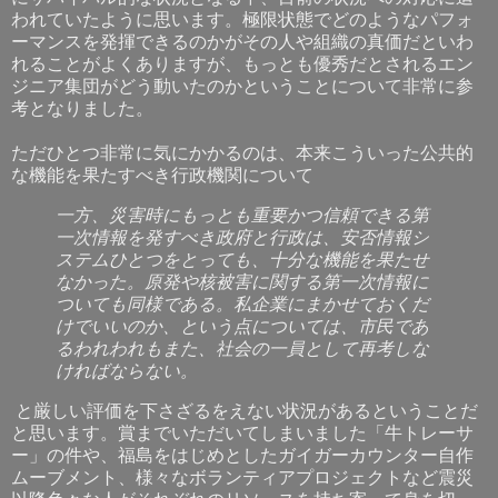
われていたように思います。極限状態でどのようなパフォ
ーマンスを発揮できるのかがその人や組織の真価だといわ
れることがよくありますが、もっとも優秀だとされるエン
ジニア集団がどう動いたのかということについて非常に参
考となりました。
ただひとつ非常に気にかかるのは、本来こういった公共的
な機能を果たすべき行政機関について
一方、災害時にもっとも重要かつ信頼できる第
一次情報を発すべき政府と行政は、安否情報シ
ステムひとつをとっても、十分な機能を果たせ
なかった。原発や核被害に関する第一次情報に
ついても同様である。私企業にまかせておくだ
けでいいのか、という点については、市民であ
るわれわれもまた、社会の一員として再考しな
ければならない。
と厳しい評価を下さざるをえない状況があるということだ
と思います。賞までいただいてしまいました「牛トレーサ
ー」の件や、福島をはじめとしたガイガーカウンター自作
ムーブメント、様々なボランティアプロジェクトなど震災